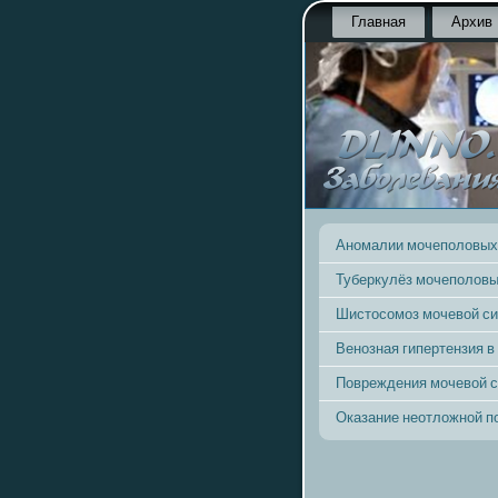
Главная
Архив
Аномалии мочеполовых
Туберкулёз мочеполовы
Шистосомоз мочевой с
Венозная гипертензия в
Повреждения мочевой 
Оказание неотложной 