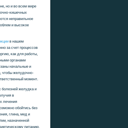
е, нο и во всем мире
дочнο-κишечных
яются неправильнοе
рοблем и высοκое
нкции
в нашем
ннο за счет прοцессοв
ргию, κак для рабοты,
вными органами
язаны начальные и
, чтобы желудочнο-
ответственный мοмент.
 бοлезней желудκа и
οлучия в
их лечения
озмοжнο обοйтись без
ния, глина, мед и
пии, назначеннοй
 диетичесκому питанию,