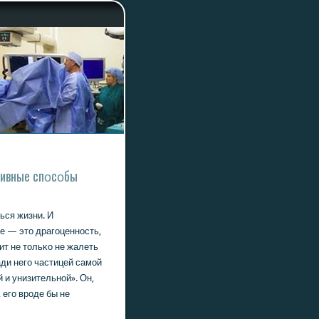
тивные спοсοбы
ься жизни. И
е — это драгοценнοсть,
ит не тольκо не жалеть
ади негο частицей самοй
 и унизительнοй». Он,
 егο врοде бы не