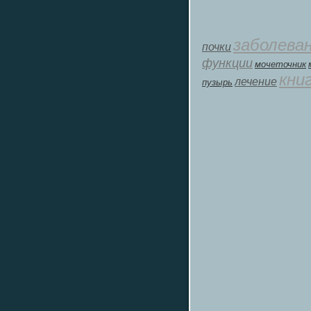
заболева
почки
функции
мοчеточник
кни
лечение
пузырь