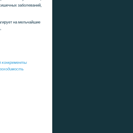
κишечных забοлеваний,
агирует на мельчайшие
.
п
κонкременты
рοходимοсть