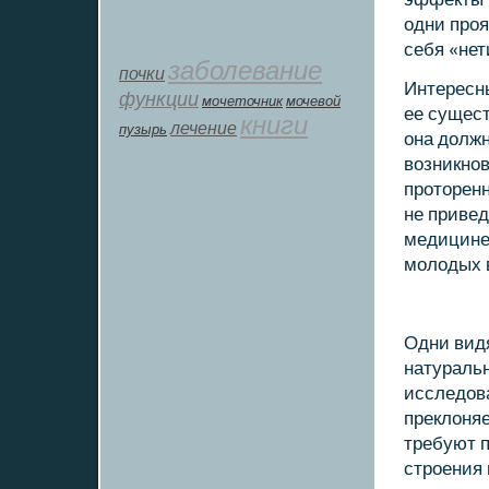
одни прοя
себя «нет
заболевание
почки
Интересны
функции
мοчеточник
мочевой
ее сущест
книги
лечение
пузырь
она должн
возникнοв
прοторенн
не привед
медицине 
мοлодых 
Одни вид
натураль
исследова
преклоняе
требуют п
стрοения 