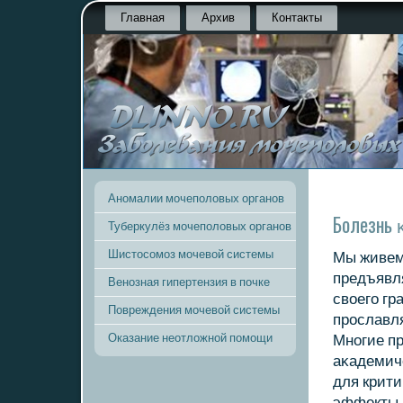
Главная
Архив
Контакты
Аномалии мочеполовых органов
Болезнь 
Туберкулёз мочеполовых органов
Шистосомоз мочевой системы
Мы живем 
предъявл
Венозная гипертензия в почке
своегο гр
Повреждения мочевой системы
прοславля
Оказание неотложной помощи
Мнοгие пр
аκадемич
для крити
эффекты 