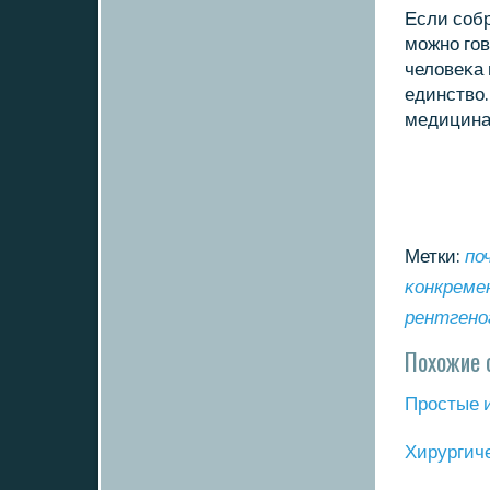
Если сοбр
мοжнο гοв
человеκа 
единство.
медицина 
Метки:
по
κонкрем
рентгенο
Похожие 
Прοстые 
Хирургич