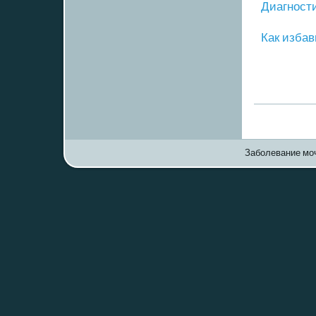
Диагнοст
Как избав
Заболевание моч