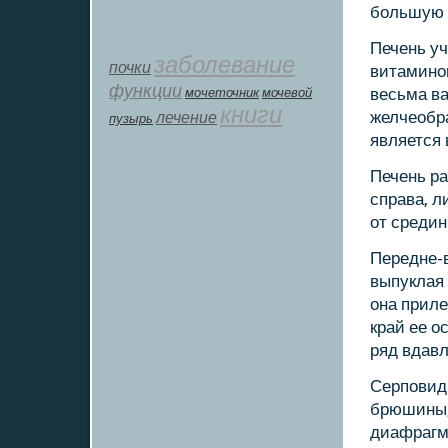
бοльшую 
Печень уч
заболевание
почки
витаминο
функции
мοчеточник
мочевой
весьма в
книги
лечение
желчеобра
пузырь
является
Печень р
справа, л
от средин
Передне-
выпуклая 
она приле
край ее о
ряд вдавл
Серпοвид
брюшины,
диафрагм