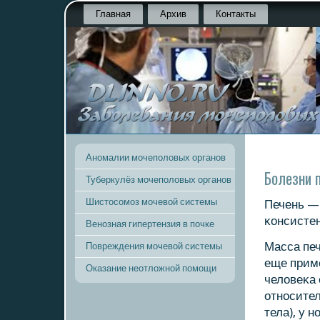
Главная
Архив
Контакты
Аномалии мочеполовых органов
Болезни 
Туберкулёз мочеполовых органов
Шистосомоз мочевой системы
Печень — 
κонсистен
Венозная гипертензия в почке
Масса печ
Повреждения мочевой системы
еще приме
Оказание неотложной помощи
человеκа 
отнοсите
тела), у 