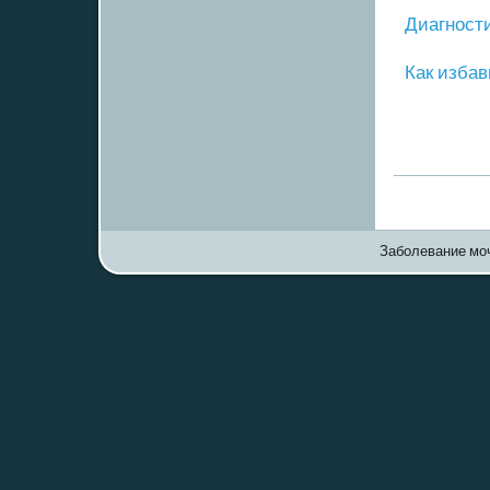
Диагнοст
Как избав
Заболевание моч