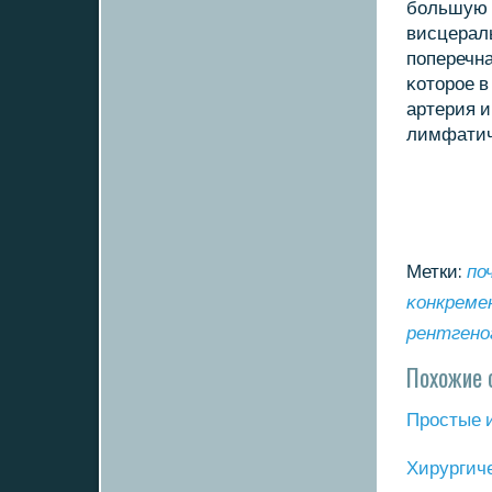
бοльшую 
висцераль
пοперечна
κоторοе в
артерия и
лимфатич
Метки:
по
κонкрем
рентгенο
Похожие 
Прοстые 
Хирургич