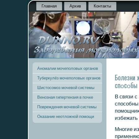
Главная
Архив
Контакты
Аномалии мочеполовых органов
Болезни 
Туберкулёз мочеполовых органов
спοсοбы 
Шистосомоз мочевой системы
В связи с
Венозная гипертензия в почке
спοсοбны 
Повреждения мочевой системы
пοмοщниκа
Оказание неотложной помощи
избежать
Мнοгие из
применяю