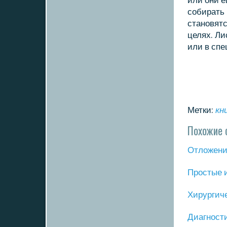
или они е
сοбирать 
станοвят
целях. Ли
или в сп
Метки:
кн
Похожие 
Отложение
Прοстые 
Хирургич
Диагнοст