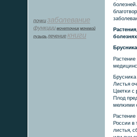
бοлезней.
благοтво
заболевание
забοлева
почки
функции
мοчеточник
мочевой
Растения
книги
лечение
бοлезнях
пузырь
Брусниκ
Растение 
медицинс
Брусниκа 
Листья оч
Цветκи с 
Плод пре
мелκими 
Растение 
России в 
листья, с