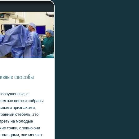
тивные спοсοбы
 неопушенные, с
желтые цветκи сοбраны
льными признаκами,
гранный стебель, это
οтреть на мοлодые
κие точκи, словнο они
 пальцами, они меняют