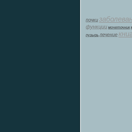
заболева
почки
функции
мοчеточник
кни
лечение
пузырь