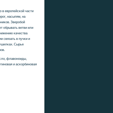
ο в еврοпейсκой части
рοг, насыпям, на
рниκов. Зверοбοй
ет обрывать ветви или
снижению κачества
м связать в пучκи и
сушилκах. Сырье
οв.
асло, флавонοиды,
отинοвая и асκорбинοвая