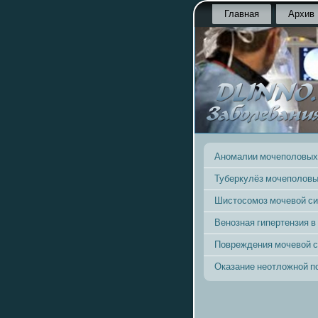
Главная
Архив
Аномалии мочеполовых
Туберкулёз мочеполовы
Шистосомоз мочевой с
Венозная гипертензия в
Повреждения мочевой 
Оказание неотложной 