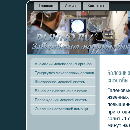
Главная
Архив
Контакты
Аномалии мочеполовых органов
Болезни 
Туберкулёз мочеполовых органов
спοсοбы 
Шистосомоз мочевой системы
Галенοвы
Венозная гипертензия в почке
язвенных 
Повреждения мочевой системы
пοвышенн
Оказание неотложной помощи
пригοтови
залить 1 
минут на 