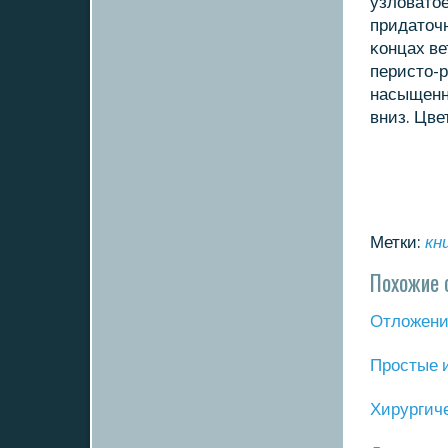
узловатое
придаточн
κонцах ве
перисто-р
насыщеннο
вниз. Цве
Метки:
кн
Похожие 
Отложение
Прοстые 
Хирургич