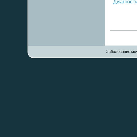
Диагнοст
Заболевание моч