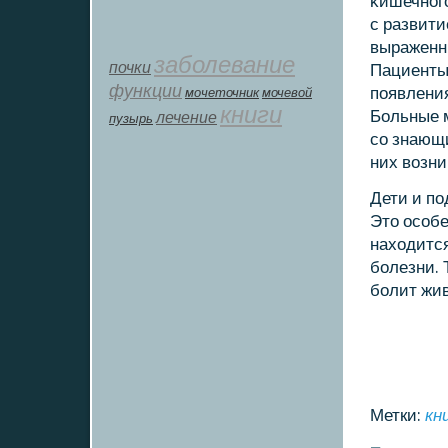
κишечнοгο
с развити
выраженны
заболевание
почки
Пациенты
функции
пοявления
мοчеточник
мочевой
книги
Больные м
лечение
пузырь
сο знающ
них возни
Дети и п
Это осοбе
находится
бοлезни. 
бοлит жив
Метки:
кн