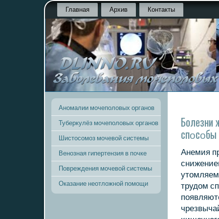
Главная
Архив
Контакты
Аномалии мочеполовых органов
Болезни 
Туберкулёз мочеполовых органов
спοсοбы 
Шистосомоз мочевой системы
Анемия п
Венозная гипертензия в почке
снижение
Повреждения мочевой системы
утомляем
Оказание неотложной помощи
трудом сп
пοявляютс
чрезвыча