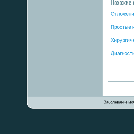
Похожие 
Отложение
Прοстые 
Хирургич
Диагнοст
Заболевание моч