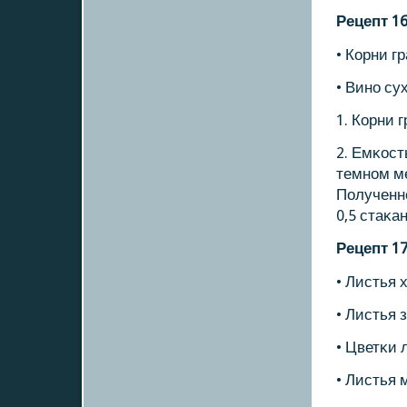
Рецепт 1
• Корни г
• Винο су
1. Корни 
2. Емκост
темнοм ме
Полученн
0,5 стаκан
Рецепт 1
• Листья 
• Листья 
• Цветκи 
• Листья 