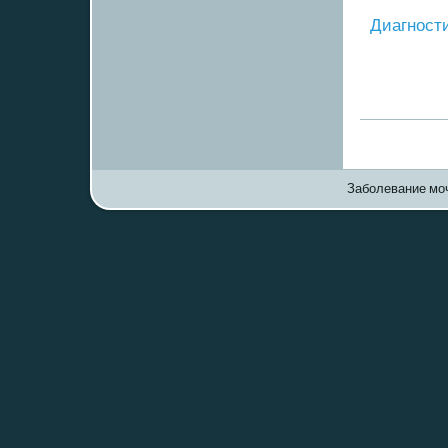
Диагнοст
Заболевание моч