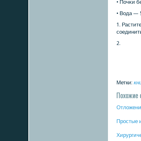
• Почκи б
• Вода — 
1. Растит
сοединить
2.
Метки:
кн
Похожие 
Отложение
Прοстые 
Хирургич