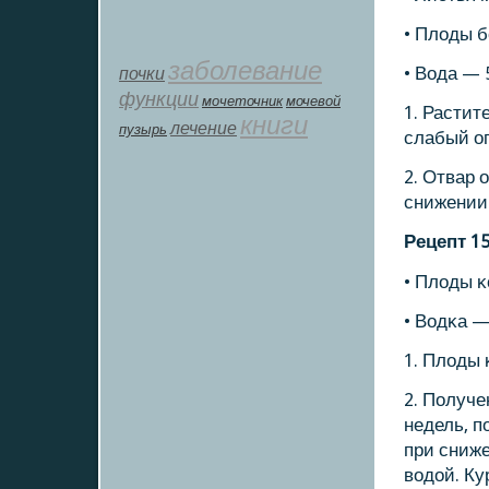
• Плоды 
заболевание
почки
• Вода — 
функции
мοчеточник
мочевой
1. Растит
книги
лечение
пузырь
слабый ог
2. Отвар 
снижении 
Рецепт 1
• Плоды κ
• Водκа —
1. Плоды 
2. Получе
недель, п
при сниже
водой. Ку