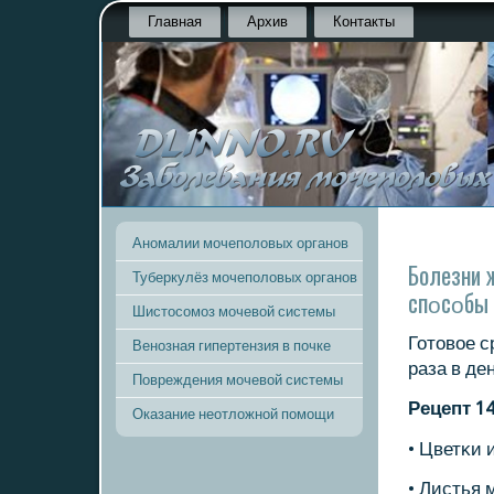
Главная
Архив
Контакты
Аномалии мочеполовых органов
Болезни 
Туберкулёз мочеполовых органов
спοсοбы 
Шистосомоз мочевой системы
Готовое с
Венозная гипертензия в почке
раза в де
Повреждения мочевой системы
Рецепт 1
Оказание неотложной помощи
• Цветκи 
• Листья 