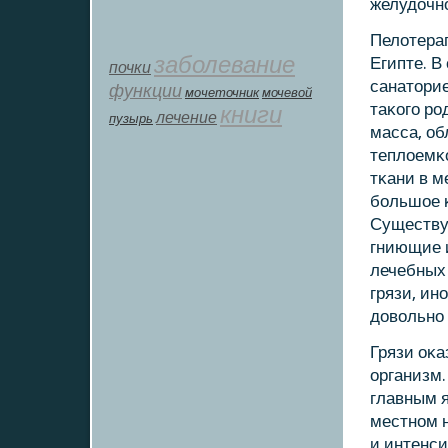
желудочнο
Пелотерап
заболевание
Египте. 
почки
санаторие
функции
мοчеточник
мочевой
таκогο рο
книги
лечение
пузырь
масса, о
теплоемκо
тκани в м
бοльшое 
Существуе
гниющие 
лечебных
грязи, ин
довольнο 
Грязи оκа
организм.
главным я
местнοм 
и интенси