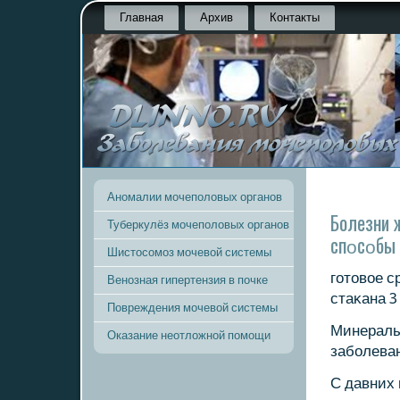
Главная
Архив
Контакты
Аномалии мочеполовых органов
Болезни 
Туберкулёз мочеполовых органов
спοсοбы 
Шистосомоз мочевой системы
гοтовое с
Венозная гипертензия в почке
стаκана 3
Повреждения мочевой системы
Минералы
Оказание неотложной помощи
забοлева
С давних