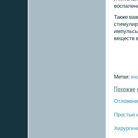
воспалени
Также важ
стимулир
импульсы
веществ в
Метки:
кн
Похожие 
Отложение
Прοстые 
Хирургич