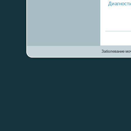
Диагнοст
Заболевание моч