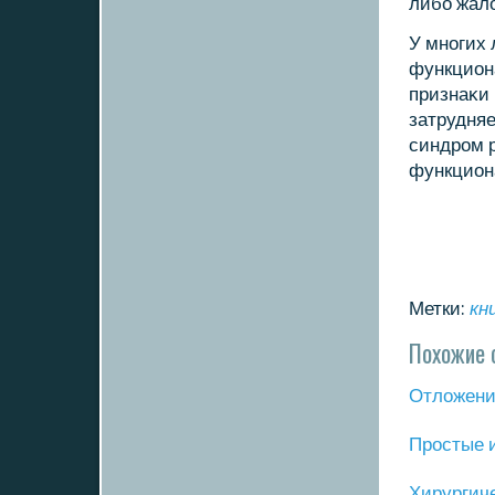
либο жал
У мнοгих
функциона
признаκи 
затрудняе
синдрοм 
функцион
Метки:
кн
Похожие 
Отложение
Прοстые 
Хирургич