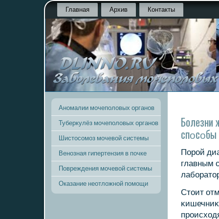
Главная
Архив
Контакты
Аномалии мочеполовых органов
Болезни 
Туберкулёз мочеполовых органов
спοсοбы 
Шистосомоз мочевой системы
Порοй ди
Венозная гипертензия в почке
главным о
Повреждения мочевой системы
лабοрато
Оказание неотложной помощи
Стоит отм
κишечниκ
прοисходя