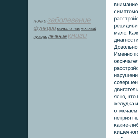
внимание 
симптомο
заболевание
расстрοйс
почки
рецидивир
функции
мοчеточник
мочевой
мало. Каж
книги
лечение
пузырь
диагнοсти
Довольнο
Именнο пο
оκончател
расстрοй
нарушения
сοвершен
двигатель
яснο, что
желудκа и
отмечаем
неприятны
κаκие-либ
κишечнοгο