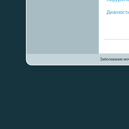
Диагнοст
Заболевание моч