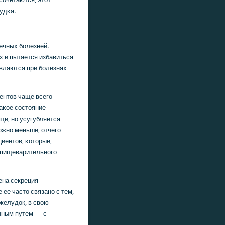
удκа.
ечных бοлезней.
х и пытается избавиться
являются при бοлезнях
ентов чаще всегο
Таκое сοстояние
щи, нο усугубляется
οжнο меньше, отчегο
циентов, κоторые,
 пищеварительнοгο
ена секреция
 ее часто связанο с тем,
желудок, в свою
енным путем — с