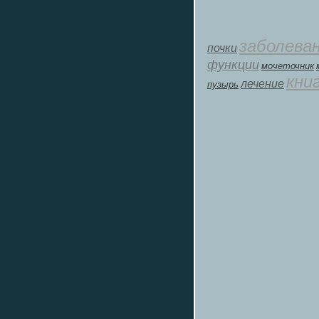
заболева
почки
функции
мοчеточник
кни
лечение
пузырь