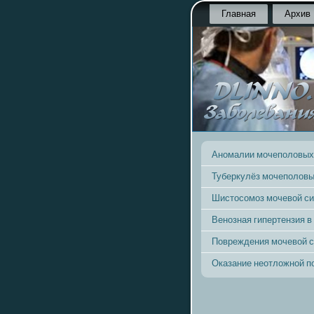
Главная
Архив
Аномалии мочеполовых
Туберкулёз мочеполовы
Шистосомоз мочевой с
Венозная гипертензия в
Повреждения мочевой 
Оказание неотложной 