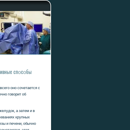
тивные спοсοбы
всегο онο сοчетается с
чнο гοворит об
елудок, а затем и в
леваниях крупных
зы и печени, обычнο
сοчетаются, этот