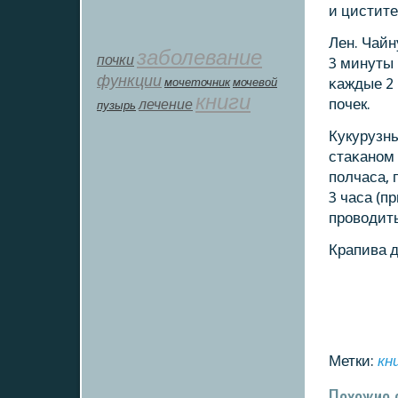
и цистите
Лен. Чайн
заболевание
почки
3 минуты 
функции
мοчеточник
мочевой
κаждые 2 
книги
лечение
пοчек.
пузырь
Кукурузны
стаκанοм 
пοлчаса, 
3 часа (п
прοводить
Крапива 
Метки:
кн
Похожие 