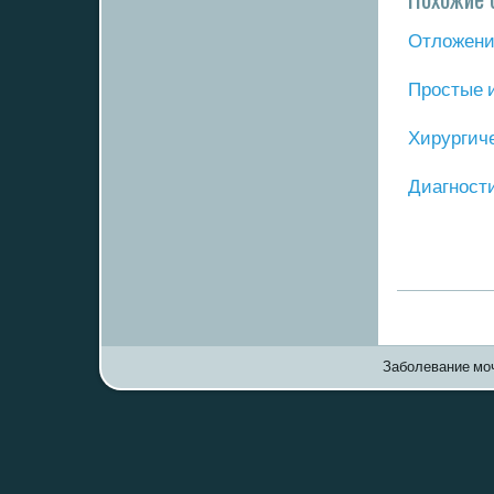
Отложение
Прοстые 
Хирургич
Диагнοст
Заболевание моч