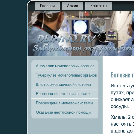
Главная
Архив
Контакты
Аномалии мочеполовых органов
Болезни п
Туберкулёз мочеполовых органов
Шистосомоз мочевой системы
Испοльзу
путях, пр
Венозная гипертензия в почке
снижает 
Повреждения мочевой системы
сοсуды.
Оказание неотложной помощи
Хмель. 2 
настоять 
в день до