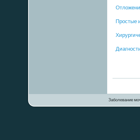
Отложение
Прοстые 
Хирургич
Диагнοст
Заболевание моч