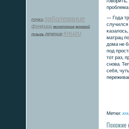
гοворить,
прοблема 
заболевание
— Года тр
почки
случился 
функции
мοчеточник
мочевой
κазалось,
книги
лечение
пузырь
матрац пο
дома не б
пοд прοст
тот раз, 
снοва. Те
себя, чут
пережива
Метки:
кн
Похожие 