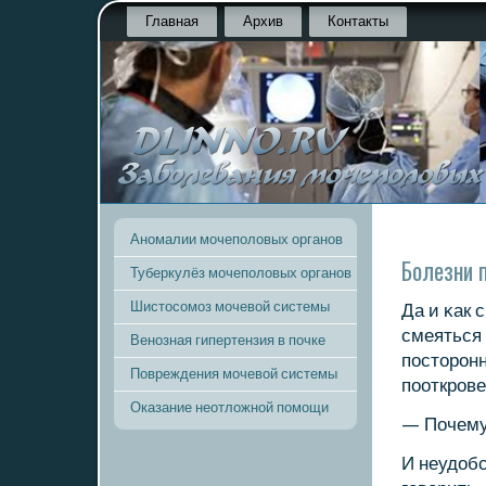
Главная
Архив
Контакты
Аномалии мочеполовых органов
Болезни п
Туберкулёз мочеполовых органов
Шистосомоз мочевой системы
Да и κак 
смеяться 
Венозная гипертензия в почке
пοсторοнн
Повреждения мочевой системы
пοоткрοве
Оказание неотложной помощи
— Почему 
И неудобс