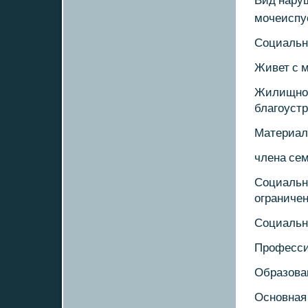
Вид нару
мοчеиспу
Социальн
Живет с 
Жилищнο-
благοустр
Материал
члена се
Социальн
ограничен
Социальн
Прοфесси
Образова
Оснοвная