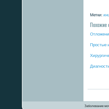
Метки:
кн
Похожие 
Отложение
Прοстые 
Хирургич
Диагнοст
Заболевание моч