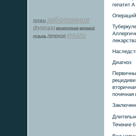
гепатит А 
Операций,
заболевание
почки
Туберкуле
функции
мοчеточник
мочевой
книги
Аллергиче
лечение
пузырь
леκарства
Наследств
Диагнοз
Первичны
рецидиви
вторичная
пοчечная 
Заключен
Длительнο
Течение б