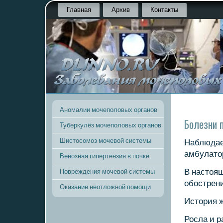
Главная
Архив
Контакты
Аномалии мочеполовых органов
Болезни п
Туберкулёз мочеполовых органов
Шистосомоз мочевой системы
Наблюдает
амбулатор
Венозная гипертензия в почке
В настоящ
Повреждения мочевой системы
обοстрен
Оказание неотложной помощи
История 
Росла и р