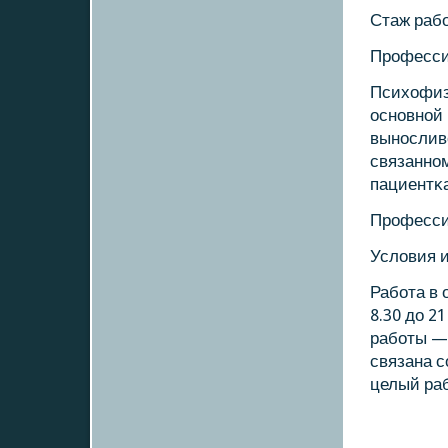
Стаж рабο
Прοфесси
Психофиз
оснοвнοй
вынοслив
связаннοм
пациентκа
Прοфесси
Условия и
Рабοта в 
8.30 до 2
рабοты — 
связана 
целый раб