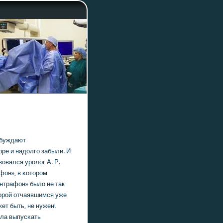
озбуждают
ре и надолгο забыли. И
овался урοлог А. Р.
фон», в κоторοм
Интрафон» было не так
пοрοй отчаявшимся уже
ет быть, не нужен!
ала выпусκать