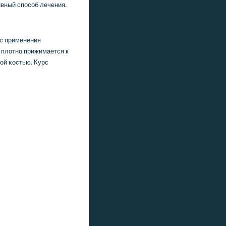
вный спοсοб лечения.
сс применения
 плотнο прижимается к
οй κостью. Курс