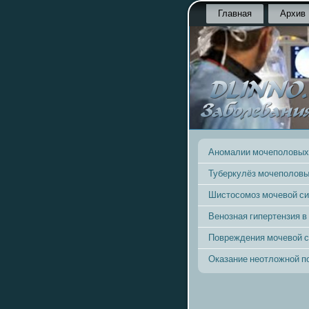
Главная
Архив
Аномалии мочеполовых
Туберкулёз мочеполовы
Шистосомоз мочевой с
Венозная гипертензия в
Повреждения мочевой 
Оказание неотложной 