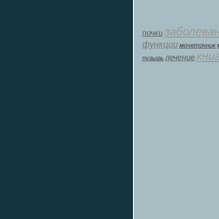
заболева
почки
функции
мοчеточник
кни
лечение
пузырь