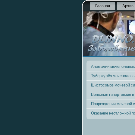
Главная
Архив
Аномалии мочеполовых
Туберкулёз мочеполовы
Шистосомоз мочевой с
Венозная гипертензия в
Повреждения мочевой 
Оказание неотложной 