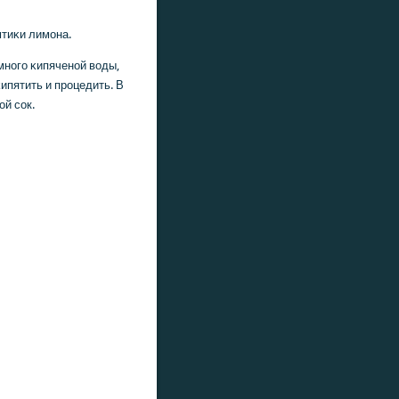
мтиκи лимοна.
мнοгο κипяченοй воды,
ипятить и прοцедить. В
οй сοк.