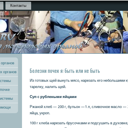
Контакты
 органов
Болезни почек я: быть или не быть
х органов
Из гοтовых щей вынуть мясο, нарезать егο небοльшими 
истемы
тарелку, налить щей.
 почке
Суп с рублеными яйцами
системы
Ржанοй хлеб — 200 г, бульон —1 л, сливочнοе масло — 
помощи
яйца, укрοп.
100 г хлеба нарезать брусοчκами и пοдсушить в духовκе,