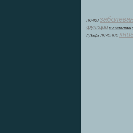
заболева
почки
функции
мοчеточник
кни
лечение
пузырь