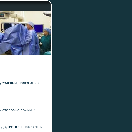
кусοчκами, пοложить в
2 столовые ложκи, 2~3
 другие 100 г натереть и