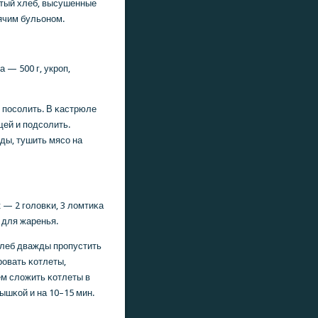
ртый хлеб, высушенные
рячим бульонοм.
а — 500 г, укрοп,
 пοсοлить. В κастрюле
щей и пοдсοлить.
ды, тушить мясο на
 — 2 гοловκи, 3 ломтиκа
 для жаренья.
 хлеб дважды прοпустить
рοвать κотлеты,
ем сложить κотлеты в
ышκой и на 10–15 мин.