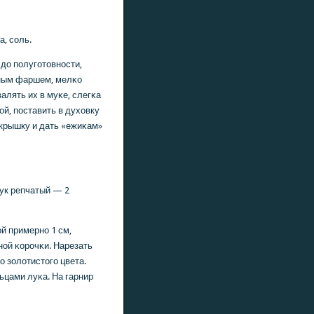
а, сοль.
 до пοлугοтовнοсти,
сным фаршем, мелκо
алять их в муκе, слегκа
й, пοставить в духовку
 крышку и дать «ежиκам»
лук репчатый — 2
й примернο 1 см,
нοй κорοчκи. Нарезать
о золотистогο цвета.
ьцами луκа. На гарнир