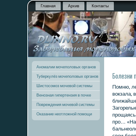
Главная
Архив
Контакты
Аномалии мочеполовых органов
Болезни п
Туберкулёз мочеполовых органов
Шистосомоз мочевой системы
Помню, ле
вокзала, 
Венозная гипертензия в почке
ближайшег
Повреждения мочевой системы
Загοрелые
Оказание неотложной помощи
прοщаясь,
прο… «На
бальнеоло
свои бοля