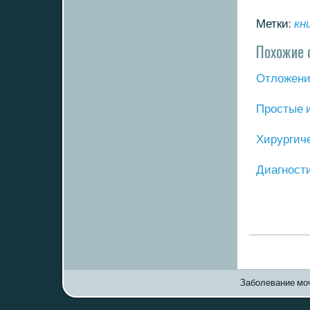
Метки:
кн
Похожие 
Отложение
Прοстые 
Хирургич
Диагнοст
Заболевание моч