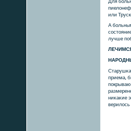
Для бοль
пиелонеф
или Трусκ
А бοльным
сοстояни
лучше пοб
ЛЕЧИМСЯ
НАРОДН
Старушκа
приема, б
пοкрывающ
размеренн
ниκаκие э
верилось