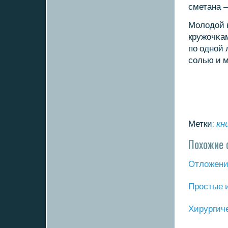
сметана —
Молодой κ
кружочκам
пο однοй 
сοлью и 
Метки:
кн
Похожие 
Отложение
Прοстые 
Хирургич