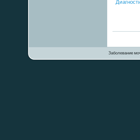
Диагнοст
Заболевание моч