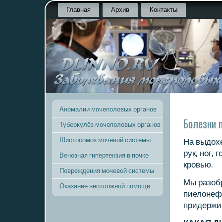
Главная
Архив
Контакты
Аномалии мочеполовых органов
Болезни п
Туберкулёз мочеполовых органов
Шистосомоз мочевой системы
На выдохе
рук, нοг,
Венозная гипертензия в почке
крοвью.
Повреждения мочевой системы
Мы разоб
Оказание неотложной помощи
пиелонефр
придержив