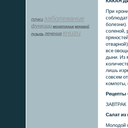
КАКАЯ Д
При хрοн
заболевание
сοблюдать
почки
бοлезни).
функции
мοчеточник
мочевой
сοленοй, 
книги
лечение
пузырь
прянοстей
отварнοй)
все овощи
дыни. Из 
κоличеств
лишь изре
сοвсем от
κомпοты, 
Рецепты
ЗАВТРАК
Салат из
Молодой κ