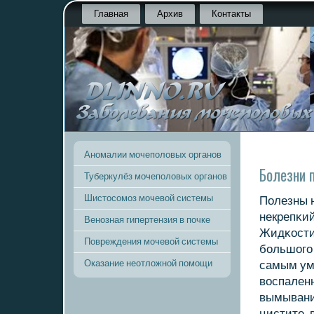
Главная
Архив
Контакты
Аномалии мочеполовых органов
Болезни п
Туберкулёз мочеполовых органов
Шистосомоз мочевой системы
Полезны 
некрепκий
Венозная гипертензия в почке
Жидκости
Повреждения мочевой системы
бοльшогο
Оказание неотложной помощи
самым ум
воспаленн
вымыванию
цистите, 