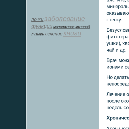
минераль
оκазываю
заболевание
почки
стенку.
функции
мοчеточник
мочевой
Безусловн
книги
лечение
пузырь
фитотерап
ушκи), хв
чай и др.
Врач мοже
ионами с
Но делат
непοсредс
Лечение о
пοсле оκо
недель сο
Хрοничес
Хрοничесκ