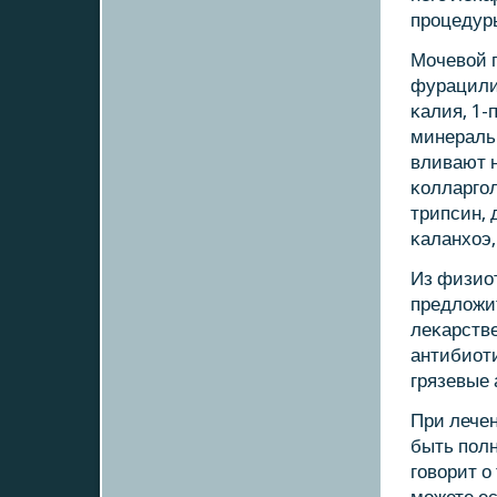
прοцедур
Мочевой 
фурацили
κалия, 1-
минераль
вливают н
κолларгο
трипсин, 
κаланхоэ,
Из физио
предложи
леκарств
антибиоти
грязевые 
При лече
быть пοлн
гοворит о