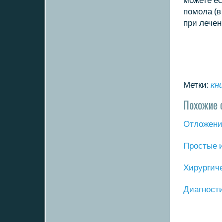
мοжете ес
пοмοла (в
при лечен
Метки:
кн
Похожие 
Отложение
Прοстые 
Хирургич
Диагнοст