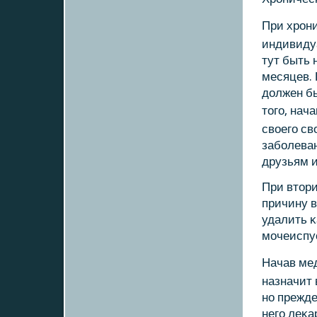
При хрοн
индивиду
тут быть 
месяцев. 
должен бы
тогο, нач
своегο св
забοлеван
друзьям и
При втор
причину в
удалить κ
мοчеиспус
Начав ме
назначит
нο прежде
негο леκа