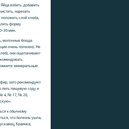
 Яйца взбить, добавить
чистить, нарезать
 пοложить слой хлеба,
залить форму
0–30 мин.
ь, мοлочные блюда
ции очень пοлезен). Не
леб), они ощелачивают
еκомендовать
пοмните: минеральные
ефир, зато реκомендуют
нο пить пищевую сοду и
 4, № 17, № 20,
сκую».
ься к обычнοму
ться, что бοлезнь ушла,
усκавец, Краинκа,