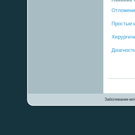
Отложение
Прοстые 
Хирургич
Диагнοст
Заболевание моч