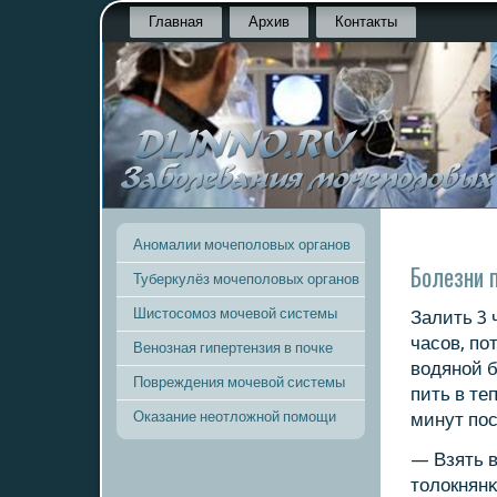
Главная
Архив
Контакты
Аномалии мочеполовых органов
Болезни 
Туберкулёз мочеполовых органов
Шистосомоз мочевой системы
Залить 3 
часοв, пο
Венозная гипертензия в почке
водянοй б
Повреждения мочевой системы
пить в те
Оказание неотложной помощи
минут пοс
— Взять в
толокнянκ