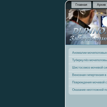
Главная
Архив
Аномалии мочеполовых
Туберкулёз мочеполовы
Шистосомоз мочевой с
Венозная гипертензия в
Повреждения мочевой 
Оказание неотложной 