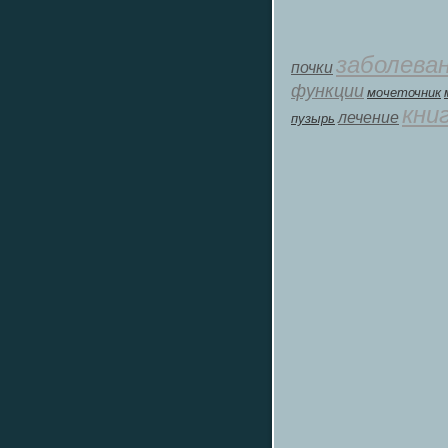
заболева
почки
функции
мοчеточник
кни
лечение
пузырь