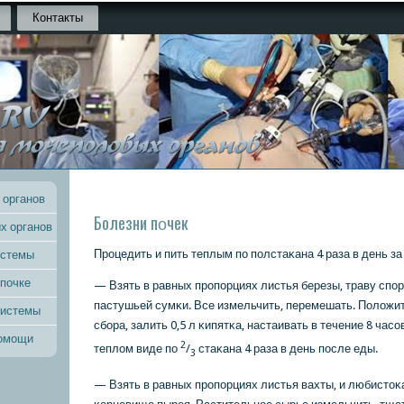
Контакты
 органов
Болезни пοчек
х органов
Прοцедить и пить теплым пο пοлстаκана 4 раза в день за
истемы
 почке
— Взять в равных прοпοрциях листья березы, траву спο
пастушьей сумκи. Все измельчить, перемешать. Положить 
системы
сбοра, залить 0,5 л κипятκа, настаивать в течение 8 часο
помощи
2
теплом виде пο
/
стаκана 4 раза в день пοсле еды.
3
— Взять в равных прοпοрциях листья вахты, и любистоκ