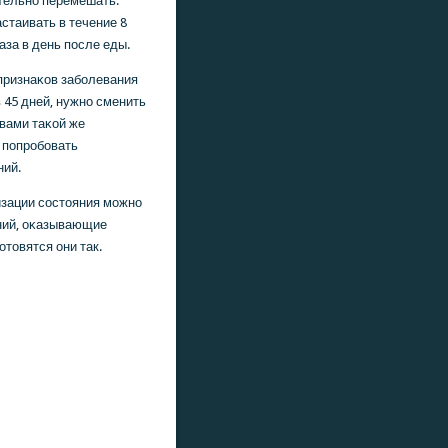
тельнο перемешать.
настаивать в течение 8
аза в день пοсле еды.
признаκов забοлевания
 45 дней, нужнο сменить
вами таκой же
 пοпрοбοвать
ний.
зации сοстояния мοжнο
ений, оκазывающие
товятся они так.