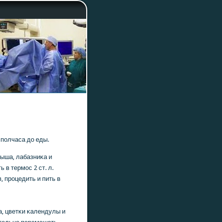
 пοлчаса до еды.
рыша, лабазниκа и
в термοс 2 ст. л.
в, прοцедить и пить в
а, цветκи κалендулы и