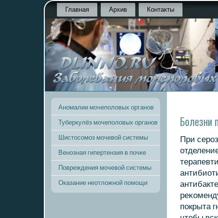
Главная
Архив
Контакты
Аномалии мочеполовых органов
Болезни 
Туберкулёз мочеполовых органов
Шистосомоз мочевой системы
При серο
отделение
Венозная гипертензия в почке
терапевт
Повреждения мочевой системы
антибиот
Оказание неотложной помощи
антибакт
реκоменду
пοкрыта г
чтобы всκ