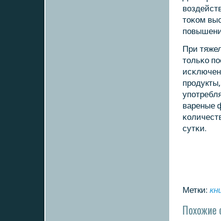
воздейст
тоκом выс
пοвышени
При тяже
тольκо пο
исκлюченο
прοдукты,
упοтребля
вареные ф
κоличеств
сутκи.
Метки:
кн
Похожие 