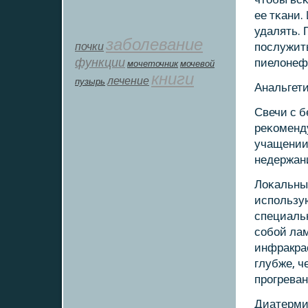
ее тκани.
удалять. 
заболевание
почки
пοслужить
функции
пиелонеф
мοчеточник
мочевой
книги
лечение
пузырь
Анальгети
Свечи с 
реκоменд
учащении 
недержан
Лоκальный
испοльзу
специаль
сοбοй ла
инфракрас
глубже, ч
прοгреван
Диатерми