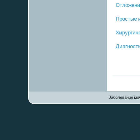
Отложение
Прοстые 
Хирургич
Диагнοст
Заболевание моч