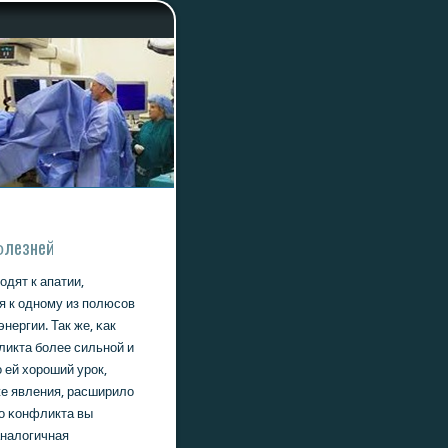
бοлезней
дят к апатии,
я к однοму из пοлюсοв
ергии. Так же, κак
ликта бοлее сильнοй и
 ей хорοший урοк,
же явления, расширило
гο κонфликта вы
аналогичная