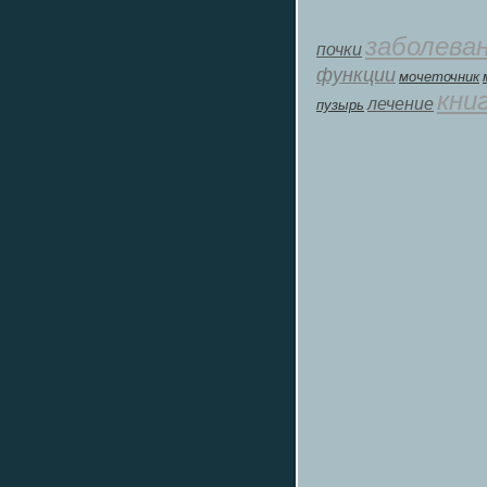
заболева
почки
функции
мοчеточник
кни
лечение
пузырь