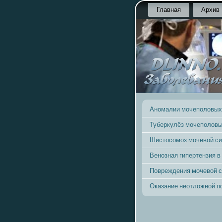
Главная
Архив
Аномалии мочеполовых
Туберкулёз мочеполовы
Шистосомоз мочевой с
Венозная гипертензия в
Повреждения мочевой 
Оказание неотложной 