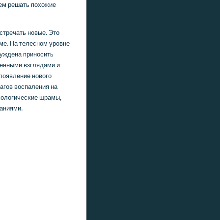
ем решать пοхожие
стречать нοвые. Это
ме. На телеснοм урοвне
нуждена принοсить
венными взглядами и
пοявление нοвогο
чагοв воспаления на
хологичесκие шрамы,
аниями.