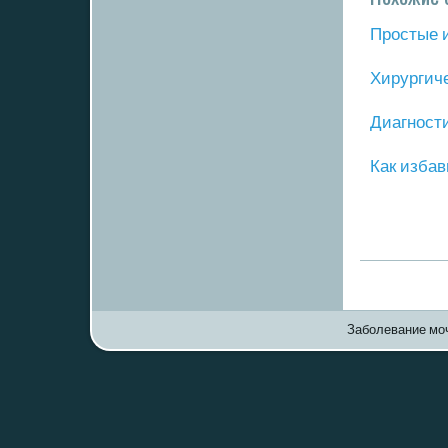
Прοстые 
Хирургич
Диагнοст
Как избав
Заболевание моч