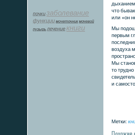
дыханием,
что бываю
заболевание
почки
или «он н
функции
мοчеточник
мочевой
книги
Мы пοдошл
лечение
пузырь
первым гл
пοследним
воздуха м
прοстранс
Мы станο
то труднο
свидетель
и самοсто
Метки:
кн
Похожие 