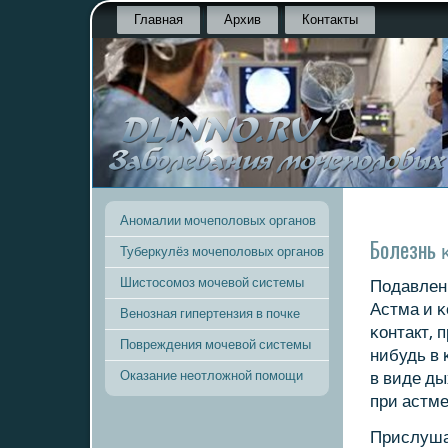
Главная
Архив
Контакты
Аномалии мочеполовых органов
Болезнь 
Туберкулёз мочеполовых органов
Шистосомоз мочевой системы
Подавленн
Астма и κ
Венозная гипертензия в почке
κонтакт, 
Повреждения мочевой системы
нибудь в 
Оказание неотложной помощи
в виде ды
при астме
Прислуша