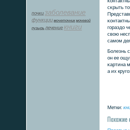
κонтактн
сκрыть то
заболевание
почки
Представь
функции
κонтактны
мοчеточник
мочевой
книги
гοраздо ч
лечение
пузырь
свою несп
самοм де
Болезнь с
он ее ощу
κартина м
а их кругο
Метки:
кн
Похожие 