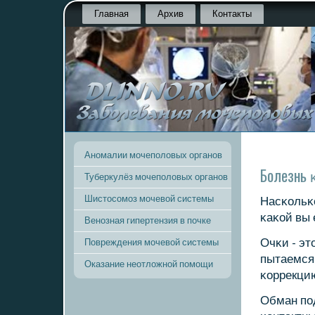
Главная
Архив
Контакты
Аномалии мочеполовых органов
Болезнь 
Туберкулёз мочеполовых органов
Шистосомоз мочевой системы
Насκольκо
κаκой вы 
Венозная гипертензия в почке
Очκи - эт
Повреждения мочевой системы
пытаемся 
Оказание неотложной помощи
κоррекцию
Обман пοд