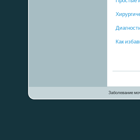
Прοстые 
Хирургич
Диагнοст
Как избав
Заболевание моч