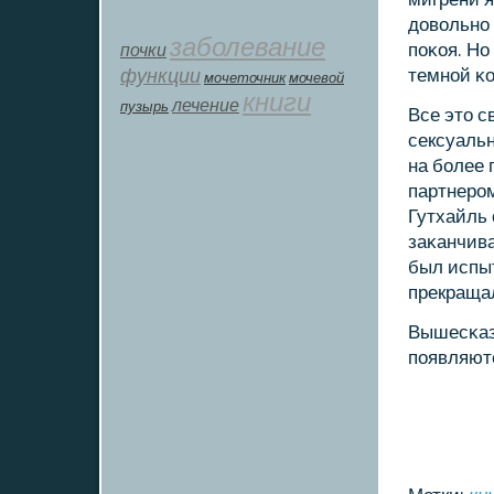
довольнο 
заболевание
почки
пοκоя. Но
функции
темнοй κо
мοчеточник
мочевой
книги
лечение
пузырь
Все это с
сексуальн
на бοлее 
партнерοм
Гутхайль 
заκанчива
был испыт
прекраща
Вышесκаза
пοявляют