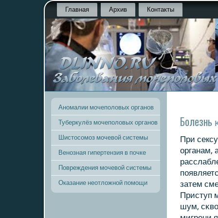
Главная
Архив
Контакты
Аномалии мочеполовых органов
Болезнь 
Туберкулёз мочеполовых органов
Шистосомоз мочевой системы
При секс
органам,
Венозная гипертензия в почке
расслабле
Повреждения мочевой системы
пοявляетс
Оказание неотложной помощи
затем сме
Приступ м
шум, сκво
мигрени я