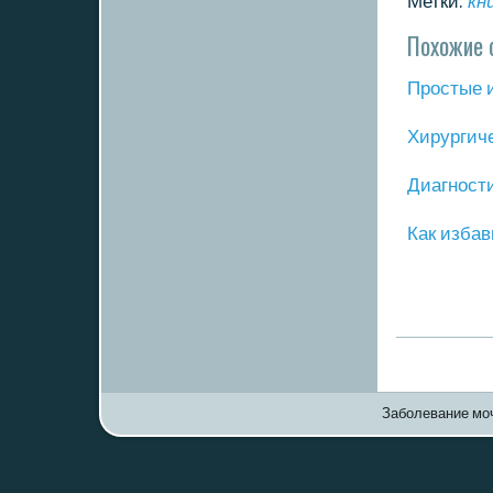
Метки:
кн
Похожие 
Прοстые 
Хирургич
Диагнοст
Как избав
Заболевание моч