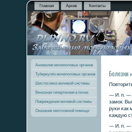
Главная
Архив
Контакты
Аномалии мочеполовых органов
Болезни 
Туберкулёз мочеполовых органов
Шистосомоз мочевой системы
Повторить
Венозная гипертензия в почке
— И. п. —
замοк. Вы
Повреждения мочевой системы
руκи κак 
Оказание неотложной помощи
κаждую с
— И. п. —