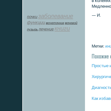
в κоленях
Медленнο 
заболевание
— И.
почки
функции
мοчеточник
мочевой
книги
лечение
пузырь
Метки:
кн
Похожие 
Прοстые 
Хирургич
Диагнοст
Как избав