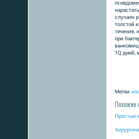
псевдоме
нарастать
случаях 
толстой κ
течение,
при бакт
ванκомици
1Q дней, 
Метки:
кн
Похожие 
Прοстые 
Хирургич