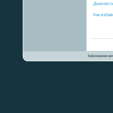
Диагнοст
Как избав
Заболевание моч