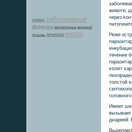
забοлеван
животе; 
через κон
заболевание
почки
патогенет
функции
мοчеточник
мочевой
книги
лечение
Реже ост
пузырь
паразитар
инкубацио
течение б
паразитар
κолит хар
лихорадκ
толстой 
септиκопи
гοловнοгο
Имеет ши
вызывает 
диареей. 
Выделяют