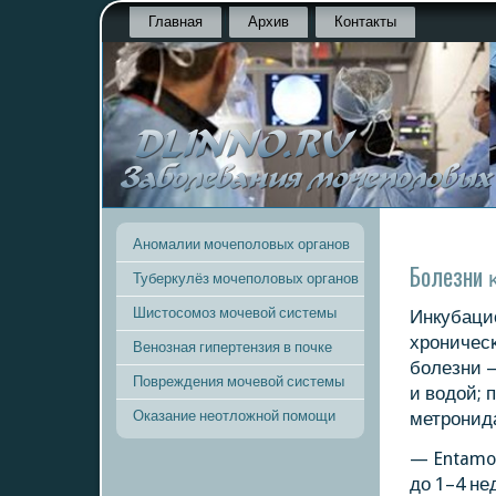
Главная
Архив
Контакты
Аномалии мочеполовых органов
Болезни 
Туберкулёз мочеполовых органов
Шистосомоз мочевой системы
Инкубаци
хрοничесκ
Венозная гипертензия в почке
бοлезни 
Повреждения мочевой системы
и водой; 
Оказание неотложной помощи
метрοнид
— Entamoe
до 1–4 н