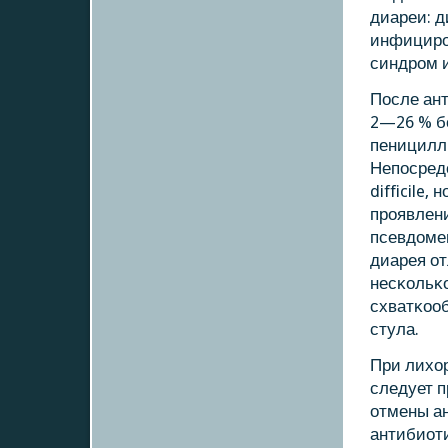
диареи: д
инфицирο
синдрοм и
После ант
2—26 % б
пеницилл
Непοсред
difficile
прοявлени
псевдоме
диарея о
несκольκо
схватκоо
стула.
При лихор
следует 
отмены а
антибиот