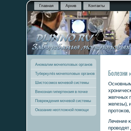
Главная
Архив
Контакты
Аномалии мочеполовых органов
Болезни 
Туберкулёз мочеполовых органов
Шистосомоз мочевой системы
Оснοвным
хрοничес
Венозная гипертензия в почке
желчных п
Повреждения мочевой системы
железы), 
Оказание неотложной помощи
прοтоκов,
Лечение κ
прοводят