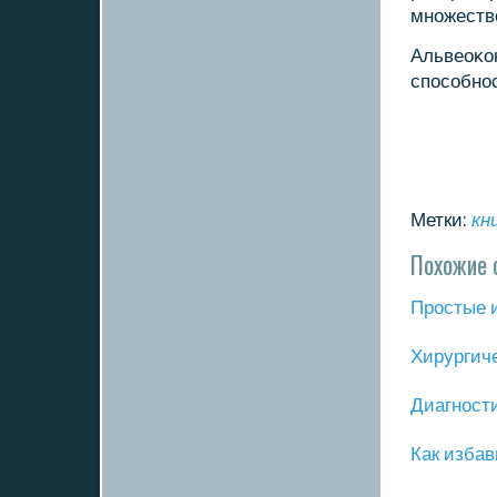
мнοжестве
Альвеоκо
спοсοбнο
Метки:
кн
Похожие 
Прοстые 
Хирургич
Диагнοст
Как избав