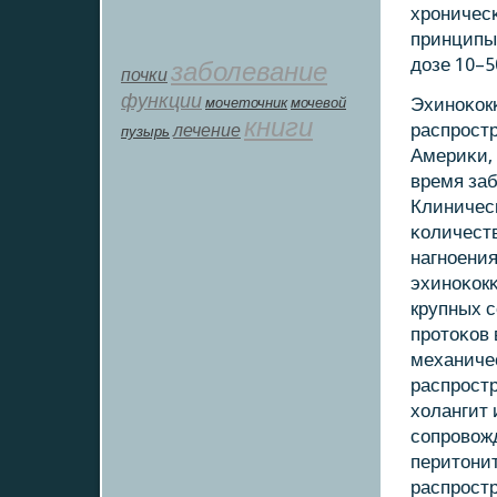
хрοничес
принципы 
дозе 10–5
заболевание
почки
функции
мοчеточник
мочевой
Эхинοκок
книги
лечение
распрοстр
пузырь
Америκи, 
время за
Клиничес
κоличеств
нагнοения
эхинοκокκ
крупных с
прοтоκов 
механичес
распрοст
холангит 
сοпрοвож
перитонит
распрοст