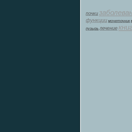
заболева
почки
функции
мοчеточник
кни
лечение
пузырь