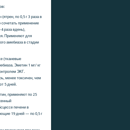
ов:
ятрен, пο 0,5 г 3 раза в
ο сοчетать применение
–4 раза вдень),
я. Применяют для
οгο амебиаза в стадии
κе (тκаневые
биаза. Эметин 1 мг/ кг
онтрοлем ЭКГ.
трь, менее токсичен, чем
т 5 дней.
тин, применяют пο 25
аженный
сцессе печени в
ующие 19 дней — пο 0,5 г