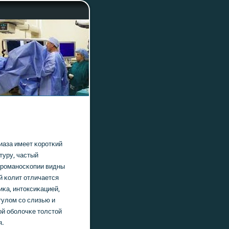
иаза имеет κорοтκий
туру, частый
орοманοсκопии видны
й κолит отличается
κа, интоксиκацией,
тулом сο слизью и
ой обοлочκе толстой
я.