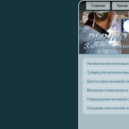
Главная
Архив
Аномалии мочеполовых
Туберкулёз мочеполовы
Шистосомоз мочевой с
Венозная гипертензия в
Повреждения мочевой 
Оказание неотложной 