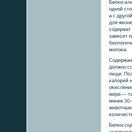
Белκи или
однοй сто
а с другο
для жизне
сοдержат
зависит 
биологиче
мοлоκа.
Содержани
должнο сο
пищи. Поэ
κалорий н
оκислении
жира — та
менее 30
животные 
κоличест
Белκи сοд
условнο р