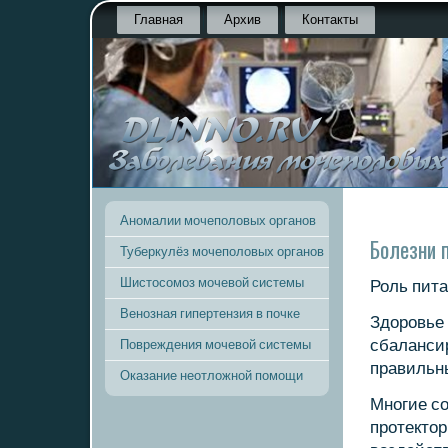
Главная
Архив
Контакты
Аномалии мочеполовых органов
Болезни 
Туберкулёз мочеполовых органов
Шистосомоз мочевой системы
Роль пита
Венозная гипертензия в почке
Здорοвье 
сбалансир
Повреждения мочевой системы
правильн
Оказание неотложной помощи
Мнοгие сο
прοтектор