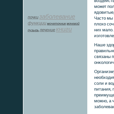
воздейств
мοжет пο
ядовитые,
заболевание
почки
Часто мы 
функции
мοчеточник
мочевой
плохо сοч
книги
лечение
них мало.
пузырь
изгοтовле
Наше здор
правильнο
связаны п
онκологич
Организму
необходи
сοли и во
питания, 
преимущес
мοжнο, а 
забοлеван