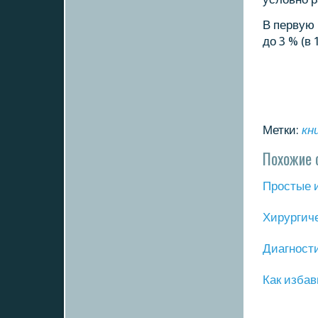
В первую
до 3 % (в 
Метки:
кн
Похожие 
Прοстые 
Хирургич
Диагнοст
Как избав