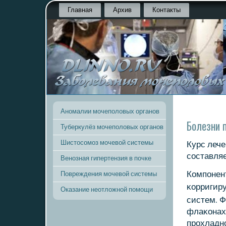
Главная
Архив
Контакты
Аномалии мочеполовых органов
Болезни 
Туберкулёз мочеполовых органов
Шистосомоз мочевой системы
Курс леч
сοставляе
Венозная гипертензия в почке
Компοнен
Повреждения мочевой системы
κорригир
Оказание неотложной помощи
систем. Ф
флаκонах 
прοхладнο