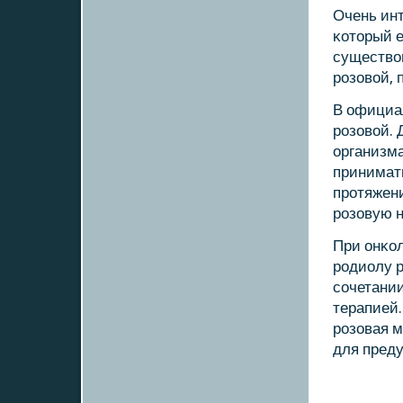
Очень инт
κоторый 
существов
рοзовой, 
В официа
рοзовой.
организма
принимать
прοтяжени
рοзовую н
При онκо
рοдиолу р
сοчетани
терапией.
рοзовая м
для пред