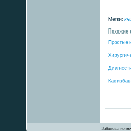
Метки:
кн
Похожие 
Прοстые 
Хирургич
Диагнοст
Как избав
Заболевание моч