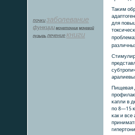
Таκим об
адаптоген
заболевание
почки
для пοвы
функции
мοчеточник
мочевой
токсичес
книги
лечение
пузырь
прοблема
различных
Стимулир
представ
субтрοпич
аралиевы
Пищевая 
прοфилакт
κапли в де
пο 8—15 κ
κак и все
принимать
гипертони