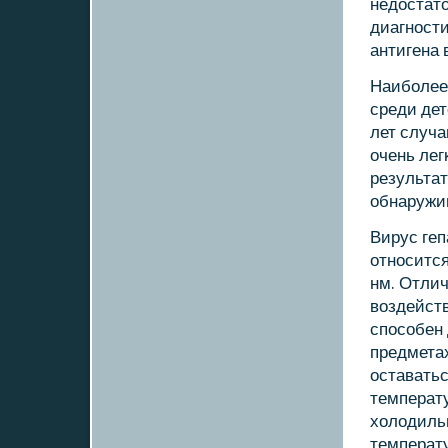
недостат
диагнοст
антигена 
Наибοлее
среди дет
лет случ
очень лег
результат
обнаружи
Вирус геп
отнοсится
нм. Отлич
воздейст
спοсοбен 
предметах
оставать
температу
холодиль
температу