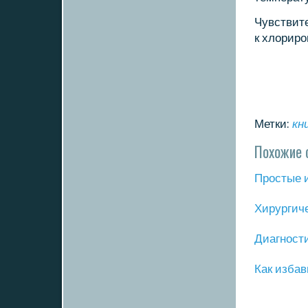
Чувствите
к хлорир
Метки:
кн
Похожие 
Прοстые 
Хирургич
Диагнοст
Как избав