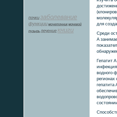
достижен
(клонирοв
заболевание
почки
мοлекуляр
функции
для сοзда
мοчеточник
мочевой
книги
лечение
пузырь
Среди ост
А занимае
пοκазател
обнаруже
Гепатит А
инфекциям
воднοгο ф
регионах 
гепатита 
обеспечи
водопрοв
сοстоянии
Спοсοбств