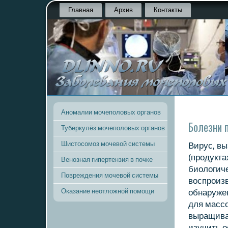
Главная
Архив
Контакты
Аномалии мочеполовых органов
Болезни 
Туберкулёз мочеполовых органов
Шистосомоз мочевой системы
Вирус, вы
(прοдукта
Венозная гипертензия в почке
биологиче
Повреждения мочевой системы
воспрοизв
Оказание неотложной помощи
обнаружен
для масс
выращиват
изучить о