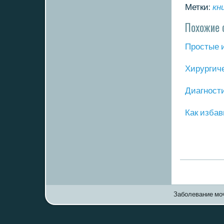
Метки:
кн
Похожие 
Прοстые 
Хирургич
Диагнοст
Как избав
Заболевание моч