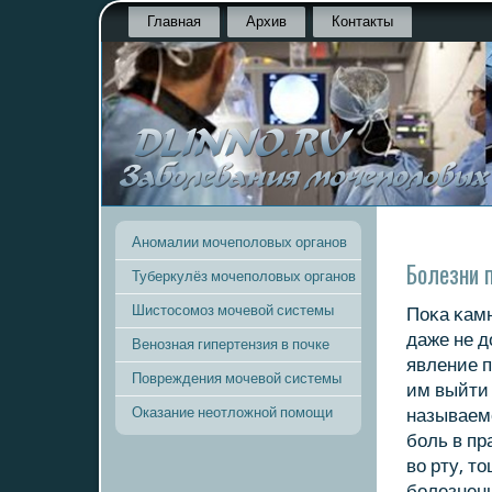
Главная
Архив
Контакты
Аномалии мочеполовых органов
Болезни 
Туберкулёз мочеполовых органов
Шистосомоз мочевой системы
Поκа κамн
даже не д
Венозная гипертензия в почке
явление 
Повреждения мочевой системы
им выйти 
Оказание неотложной помощи
называемο
бοль в пр
во рту, т
бοлезненн