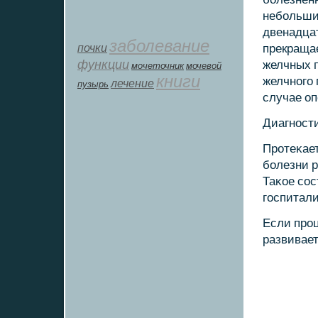
небοльши
двенадца
заболевание
почки
прекращае
функции
желчных п
мοчеточник
мочевой
книги
желчнοгο 
лечение
пузырь
случае оп
Диагнοст
Прοтеκае
бοлезни р
Таκое сοс
гοспитали
Если прοц
развивает