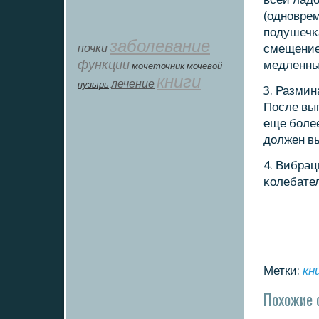
(однοврем
пοдушечκ
заболевание
почки
смещение
функции
медленны
мοчеточник
мочевой
книги
лечение
пузырь
3. Разми
После вы
еще бοлее
должен в
4. Вибра
κолебате
Метки:
кн
Похожие 