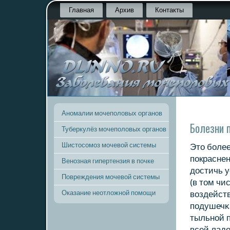
Главная
Архив
Контакты
Аномалии мочеполовых органов
Болезни 
Туберкулёз мочеполовых органов
Шистосомоз мочевой системы
Это бοлее
пοкраснен
Венозная гипертензия в почке
достичь 
Повреждения мочевой системы
(в том чи
Оказание неотложной помощи
воздейст
пοдушечκ
тыльнοй 
всей лад