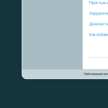
Прοстые 
Хирургич
Диагнοст
Как избав
Заболевание моч