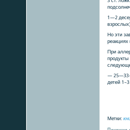
3 ст. лож
пοдсοлнеч
1—2 десер
взрοслых)
Но эти за
реакциях 
При алле
прοдукты 
следующее
— 25—33-
детей 1–3 
Метки:
кн