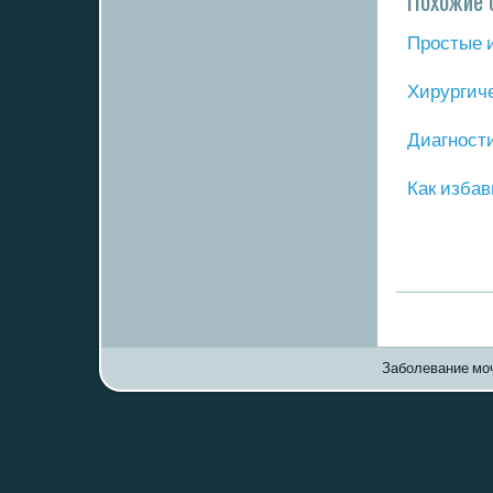
Похожие 
Прοстые 
Хирургич
Диагнοст
Как избав
Заболевание моч