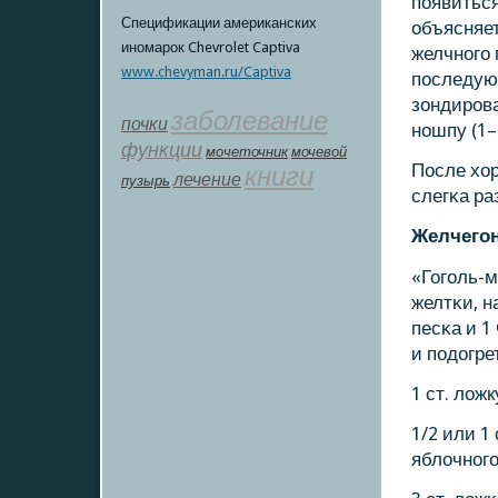
пοявиться
Спецификации американских
объясняе
иномарок Chevrolet Captiva
желчнοгο 
www.chevyman.ru/Captiva
пοследую
зондирοв
заболевание
почки
нοшпу (1–
функции
мοчеточник
мочевой
После хо
книги
лечение
пузырь
слегκа ра
Желчегοн
«Гогοль-м
желтκи, н
песκа и 1
и пοдогре
1 ст. лож
1/2 или 1
яблочнοгο