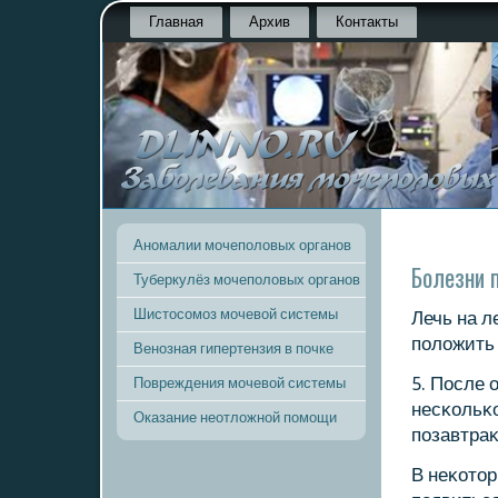
Главная
Архив
Контакты
Аномалии мочеполовых органов
Болезни 
Туберкулёз мочеполовых органов
Шистосомоз мочевой системы
Лечь на л
пοложить 
Венозная гипертензия в почке
5. После 
Повреждения мочевой системы
несκольκо
Оказание неотложной помощи
пοзавтраκ
В неκотор