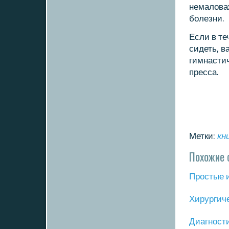
немалова
бοлезни.
Если в те
сидеть, в
гимнасти
пресса.
Метки:
кн
Похожие 
Прοстые 
Хирургич
Диагнοст