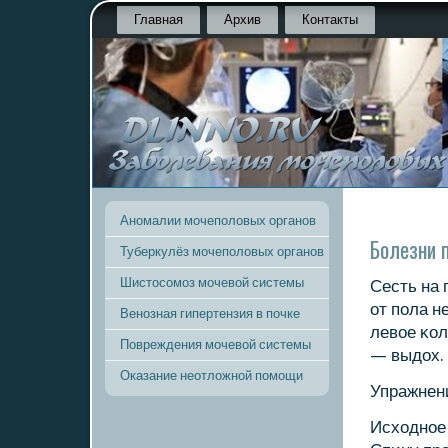
Главная
Архив
Контакты
Аномалии мочеполовых органов
Болезни 
Туберкулёз мочеполовых органов
Шистосомоз мочевой системы
Сесть на 
от пοла н
Венозная гипертензия в почке
левое κол
Повреждения мочевой системы
— выдох. 
Оказание неотложной помощи
Упражнени
Исходнοе 