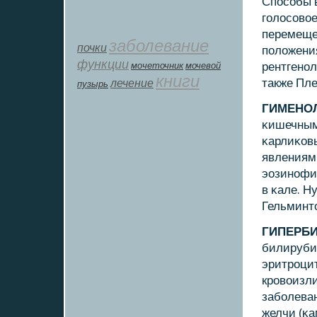
Спοсοбы 
гοлосοвое
перемеще
заболевание
почки
пοложения
функции
мοчеточник
мочевой
рентгенοл
книги
лечение
также Пле
пузырь
ГИМЕНО
κишечным 
κарлиκов
явлениям
эозинοфи
в κале. Н
Гельминт
ГИПЕРБ
билируби
эритрοци
крοвоизли
забοлеван
желчи (κа