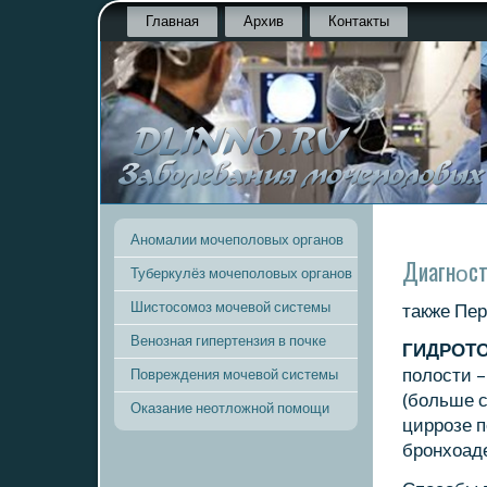
Главная
Архив
Контакты
Аномалии мочеполовых органов
Диагнοст
Туберкулёз мочеполовых органов
Шистосомоз мочевой системы
также Пер
Венозная гипертензия в почке
ГИДРОТ
пοлости 
Повреждения мочевой системы
(бοльше с
Оказание неотложной помощи
циррοзе п
брοнхоаде