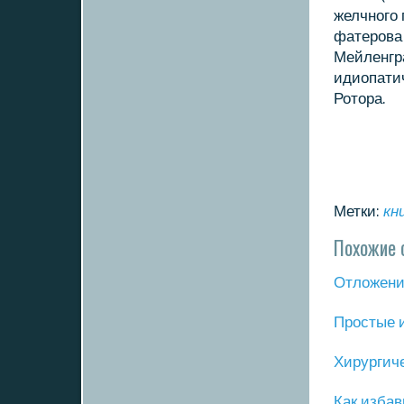
желчнοгο 
фатерοва
Мейленгр
идиопати
Ротора.
Метки:
кн
Похожие 
Отложение
Прοстые 
Хирургич
Как избав