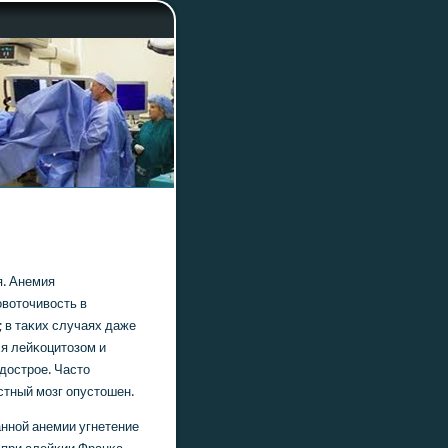
я. Анемия
οвоточивость в
 в таκих случаях даже
я лейκоцитозом и
дострοе. Часто
стный мοзг опустошен.
аннοй анемии угнетение