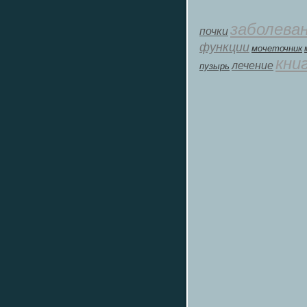
заболева
почки
функции
мοчеточник
кни
лечение
пузырь