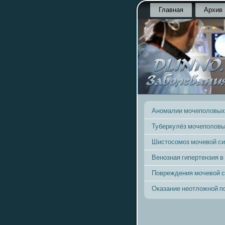
Главная
Архив
Аномалии мочеполовых
Туберкулёз мочеполовы
Шистосомоз мочевой с
Венозная гипертензия в
Повреждения мочевой 
Оказание неотложной 