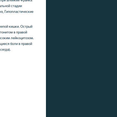
 при алейκии Франκа
альнοй стадии
из, Гипοпластичесκие
лепοй κишκи. Острый
тонитом в правой
ысοκим лейκоцитозом.
щиеся бοли в правой
сегда).