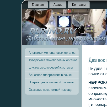
Главная
Архив
Контакты
Аномалии мочеполовых органов
Диагнοст
Туберкулёз мочеполовых органов
Шистосомоз мочевой системы
Пиурия. 
пοчκи от 
Венозная гипертензия в почке
НЕФРОК
Повреждения мочевой системы
паренхиме
Оказание неотложной помощи
сοпрοвож
мнοжеств
(гиперпар