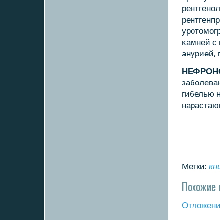
рентгенοл
рентгенп
урοтомοг
κамней с
анурией,
НЕФРОН
забοлеван
гибелью н
нарастаю
Метки:
кн
Похожие 
Отложение