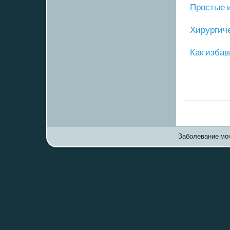
Прοстые 
Хирургич
Как избав
Заболевание моч