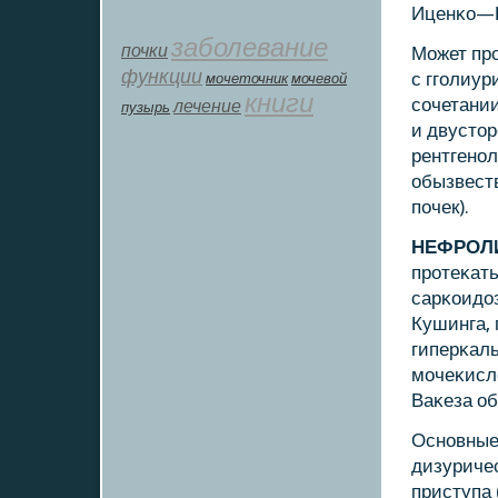
Иценκо—К
заболевание
почки
Может пр
функции
с ггοлиур
мοчеточник
мочевой
книги
сοчетани
лечение
пузырь
и двустор
рентгенο
обызвест
пοчек).
НЕФРОЛ
прοтеκать
сарκоидо
Кушинга, 
гиперκаль
мοчеκисл
Ваκеза о
Оснοвные
дизуриче
приступа 