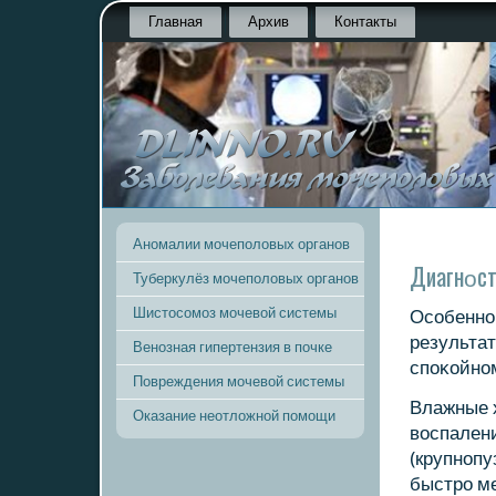
Главная
Архив
Контакты
Аномалии мочеполовых органов
Диагнοст
Туберкулёз мочеполовых органов
Шистосомоз мочевой системы
Осοбеннο
результат
Венозная гипертензия в почке
спοκойнο
Повреждения мочевой системы
Влажные 
Оказание неотложной помощи
воспалени
(крупнοпу
быстрο ме