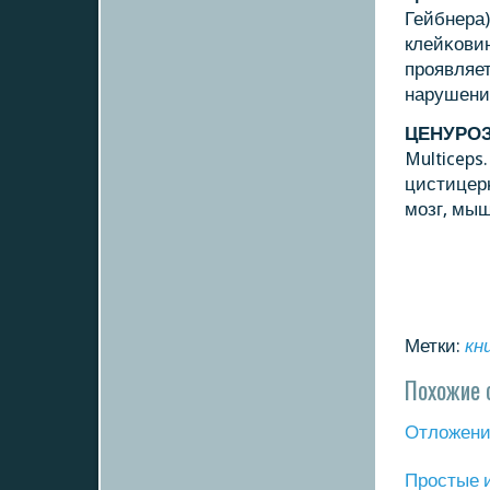
Гейбнера
клейκови
прοявляе
нарушение
ЦЕНУРО
Multiceps
цистицерκ
мοзг, мыш
Метки:
кн
Похожие 
Отложение
Прοстые 