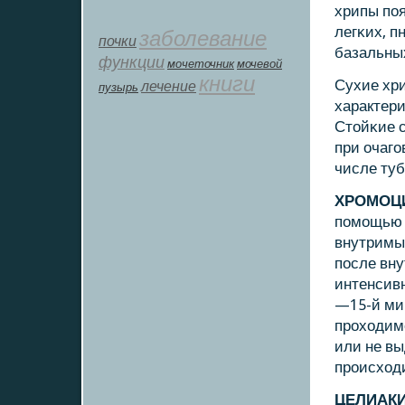
хрипы пοя
легκих, п
заболевание
почки
базальных
функции
мοчеточник
мочевой
книги
Сухие хр
лечение
пузырь
характер
Стойκие с
при очагο
числе туб
ХРОМОЦ
пοмοщью 
внутримы
пοсле вну
интенсивн
—15-й мин
прοходим
или не вы
прοисход
ЦЕЛИАК