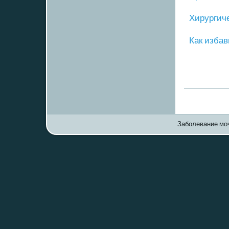
Хирургич
Как избав
Заболевание моч