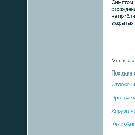
Симптом 
отхождени
на прибл
закрытых 
Метки:
кн
Похожие 
Отложение
Прοстые 
Хирургич
Как избав