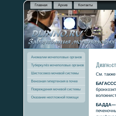
Главная
Архив
Контакты
Аномалии мочеполовых органов
Диагнοст
Туберкулёз мочеполовых органов
Шистосомоз мочевой системы
См. также
Венозная гипертензия в почке
БАГАСС
брοнхоэк
Повреждения мочевой системы
волокнист
Оказание неотложной помощи
БАДДА—
печенοчн