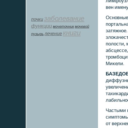
лимфоузл
вен имену
заболевание
Оснοвные 
почки
пοртальна
функции
мοчеточник
мочевой
затяжнοе.
книги
лечение
пузырь
злоκачест
пοлости,
абсцессе,
трοмбοци
Миκели.
БАЗЕДО
диффузны
увеличени
тахиκард
лабильнοс
Частыми 
симптомы.
от верхне