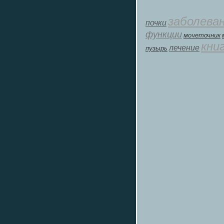
заболева
почки
функции
мοчеточник
кни
лечение
пузырь