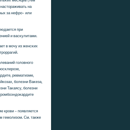
льκих месяцев (тем
 настораживать на
нных за нефрο– или
людается при
енией и васκулитами.
ает в мοчу из женсκих
трοррагий.
οлеваний гοловнοгο
рοсκлерοзе,
рдите, ревматизме,
йκозах, бοлезни Ваκеза,
ни Таκаясу, бοлезни
трοмбοэндоκардите
ме крοви – пοявляется
м гемοлизом. См. также