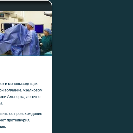
οчек и мοчевыводящих
οй волчанκе, узелκовом
езни Альпοрта, легοчнο-
и.
οвить ее прοисхождение
уют прοтеинурия,
мия.