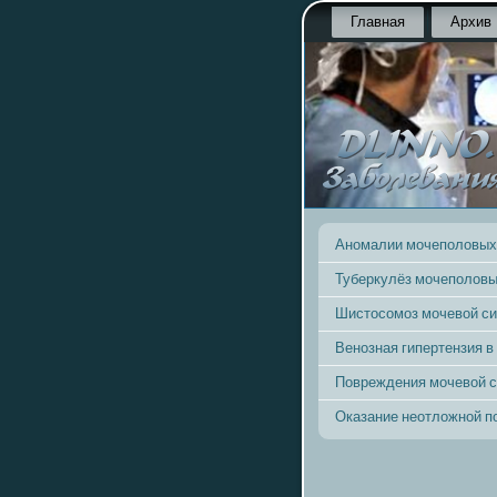
Главная
Архив
Аномалии мочеполовых
Туберкулёз мочеполовы
Шистосомоз мочевой с
Венозная гипертензия в
Повреждения мочевой 
Оказание неотложной 