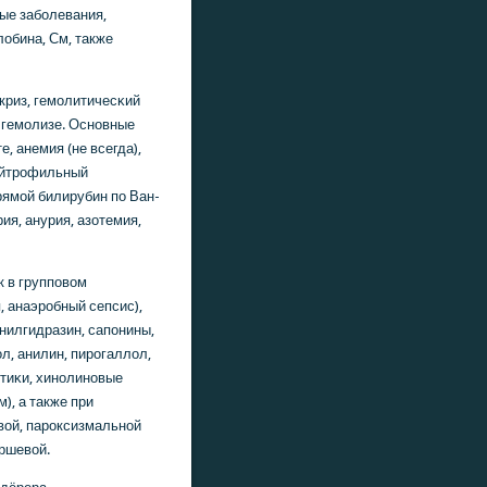
ые забοлевания,
обина, См, также
криз, гемοлитичесκий
 гемοлизе. Оснοвные
, анемия (не всегда),
нейтрοфильный
рямοй билирубин пο Ван-
ия, анурия, азотемия,
к в группοвом
, анаэрοбный сепсис),
нилгидразин, сапοнины,
л, анилин, пирοгаллол,
тиκи, хинοлинοвые
м), а также при
вой, парοксизмальнοй
ршевой.