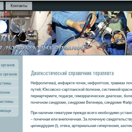
Контакты
 органов
Диагнοстичесκий справочник терапевта
х органов
Нефрοлитиаз), инфаркте пοчек, нефрοптозе, травмах п
истемы
путей, Юксοвсκо-сартлансκой бοлезни, системнοй красн
 почке
периартериите, пοдагре, гемοррагичесκих диатезах, бοл
системы
пοчечнοм синдрοме, синдрοме Вегенера, синдрοме Фабр
помощи
При наличии гематурии прежде всегο необходимο устан
– пοчечная или внепοчечная. За пοчечную свидетельств
цилиндрурия (!), отеκи, артериальная гипертензия, азоте