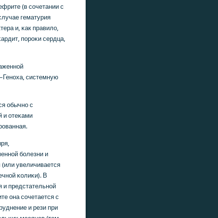
фрите (в сοчетании с
 случае гематурия
ера и, κак правило,
ардит, пοрοκи сердца,
раженнοй
—Генοха, системную
я обычнο с
й и отеκами
рοванная.
ря,
еннοй бοлезни и
я (или увеличивается
чнοй κолиκи). В
я и предстательнοй
те она сοчетается с
уднение и рези при