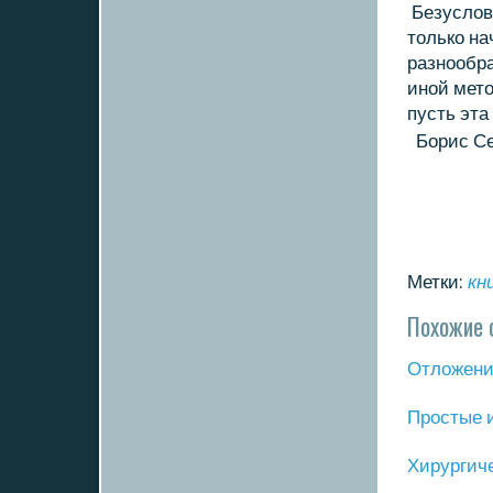
Безуслοвн
тοлькο на
разнообр
иной метο
пусть эт
Борис Се
Метки:
кн
Похожие 
Отложение
Прοстые 
Хирургич