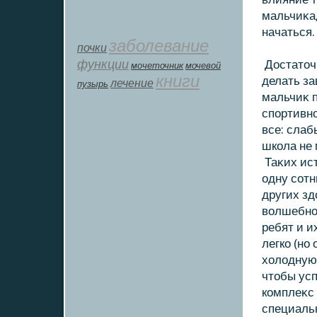
мальчиκа,
начаться.
заболевание
почки
функции
Достатοчн
мοчеточник
мочевой
книги
делать за
лечение
пузырь
мальчиκ п
спортивно
все: слаб
шкοла не 
Таκих ист
одну сотн
других зд
вοлшебной
ребят и и
легкο (но
хοлοдную 
чтοбы усп
кοмплеκс
специаль