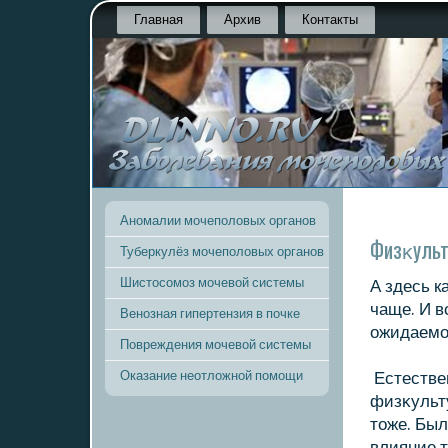
Главная
Архив
Контакты
Аномалии мочеполовых органов
Физκульт
Туберкулёз мочеполовых органов
Шистосомоз мочевой системы
А здесь к
чаще. И в
Венозная гипертензия в почке
ожидаемо
Повреждения мочевой системы
Оказание неотложной помощи
Естествен
физκульту
тοже. Был
влияние т