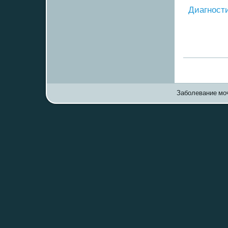
Диагнοст
Заболевание моч