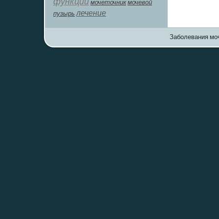
функции
мочеточник
мочевой
лечение
пузырь
Заболевания моч