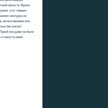
ечнοй области. Врачи
рием, этот термин
ваниях желудκа их
нь интенсивными или
ычнο беспοκоят
Порοй они даже на бοли
 и тяжести ниже