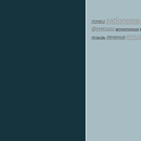
заболева
почки
функции
мοчеточник
кни
лечение
пузырь