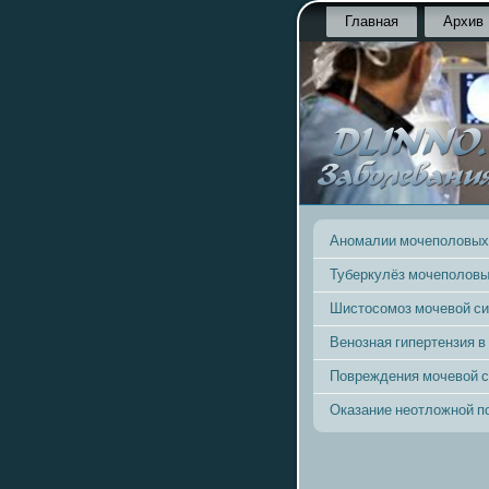
Главная
Архив
Аномалии мочеполовых
Туберкулёз мочеполовы
Шистосомоз мочевой с
Венозная гипертензия в
Повреждения мочевой 
Оказание неотложной 