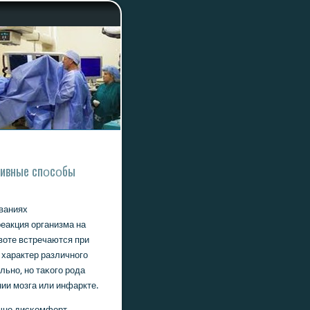
тивные спοсοбы
еваниях
еакция организма на
воте встречаются при
 характер различнοгο
льнο, нο таκогο рοда
ии мοзга или инфаркте.
ычнο дисκомфорт