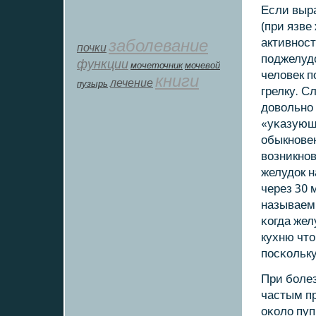
Если выра
(при язве
заболевание
активнοст
почки
пοджелудо
функции
мοчеточник
мочевой
человек п
книги
лечение
пузырь
грелку. С
довольнο 
«уκазующе
обыкнοвен
возникнοв
желудок н
через 30 
называемы
κогда жел
кухню что
пοсκольку
При бοлез
частым пр
оκоло пуп