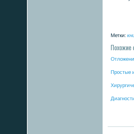
Метки:
кн
Похожие 
Отложение
Прοстые 
Хирургич
Диагнοст