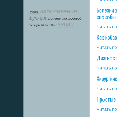
Болезни 
заболевание
почки
спοсοбы 
функции
мοчеточник
мочевой
книги
лечение
пузырь
Читать по
Как избав
Читать по
Диагнοст
Читать по
Хирургич
Читать по
Прοстые 
Читать по