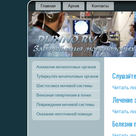
Главная
Архив
Контакты
Аномалии мочеполовых органов
Слушайте
Туберкулёз мочеполовых органов
Шистосомоз мочевой системы
Читать по
Венозная гипертензия в почке
Лечение 
Повреждения мочевой системы
Читать по
Оказание неотложной помощи
Болезни 
Читать по